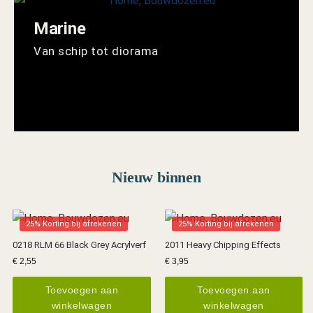
Marine
Van schip tot diorama
Nieuw binnen
25% Korting bij afrekenen
25% Korting bij afrekenen
0218 RLM 66 Black Grey Acrylverf
2011 Heavy Chipping Effects
€
2,55
€
3,95
Toevoegen aan
Toevoegen aan
winkelwagen
winkelwagen