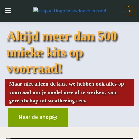
0
Altijd meer dan 500
unieke kits op
voorraad!
Maar niet alleen de kits, we hebben ook alles op
voorraad om je model mee af te werken, van
gereedschap tot weathering sets.
Naar de shop