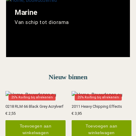
Marine
Van schip tot diorama
Nieuw binnen
25% Korting bij afrekenen
25% Korting bij afrekenen
0218 RLM 66 Black Grey Acrylverf
2011 Heavy Chipping Effects
€
2,55
€
3,95
Toevoegen aan
Toevoegen aan
winkelwagen
winkelwagen