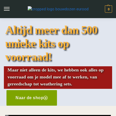
0
Altijd meer dan 500
unieke kits op
voorraad!
Maar niet alleen de kits, we hebben ook alles op
voorraad om je model mee af te werken, van
gereedschap tot weathering sets.
Naar de shop