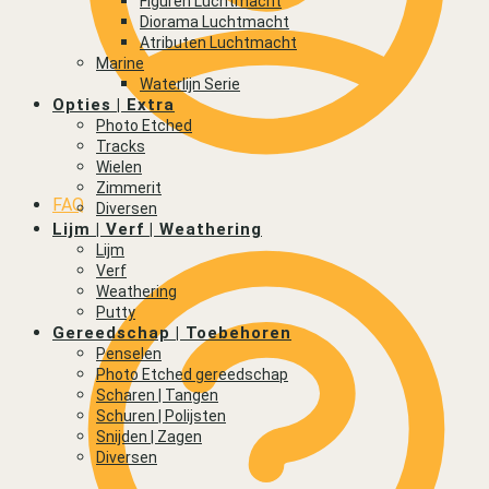
Figuren Luchtmacht
Diorama Luchtmacht
Atributen Luchtmacht
Marine
Waterlijn Serie
Opties | Extra
Photo Etched
Tracks
Wielen
Zimmerit
FAQ
Diversen
Lijm | Verf | Weathering
Lijm
Verf
Weathering
Putty
Gereedschap | Toebehoren
Penselen
Photo Etched gereedschap
Scharen | Tangen
Schuren | Polijsten
Snijden | Zagen
Diversen