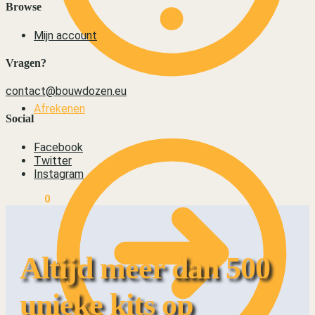
Browse
Mijn account
Vragen?
contact@bouwdozen.eu
Afrekenen
Social
Facebook
Twitter
Instagram
€
0,00
0
Altijd meer dan 500
unieke kits op