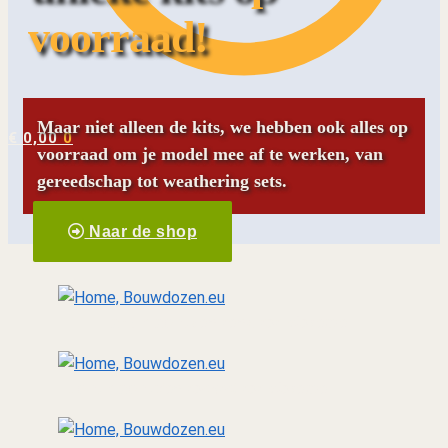
voorraad!
Maar niet alleen de kits, we hebben ook alles op
€
0,00
0
voorraad om je model mee af te werken, van
gereedschap tot weathering sets.
Naar de shop
Landmacht
van tank tot diorama
Luchtmacht
Van toestel tot diorama