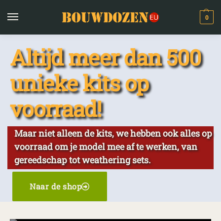
0
Altijd meer dan 500
unieke kits op
voorraad!
Maar niet alleen de kits, we hebben ook alles op
voorraad om je model mee af te werken, van
gereedschap tot weathering sets.
Naar de shop