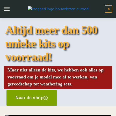
0
Altijd meer dan 500
unieke kits op
voorraad!
Maar niet alleen de kits, we hebben ook alles op
voorraad om je model mee af te werken, van
gereedschap tot weathering sets.
Naar de shop