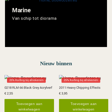
Marine
Van schip tot diorama
Nieuw binnen
25% Korting bij afrekenen
25% Korting bij afrekenen
0218 RLM 66 Black Grey Acrylverf
2011 Heavy Chipping Effects
€
2,55
€
3,95
Toevoegen aan
Toevoegen aan
winkelwagen
winkelwagen