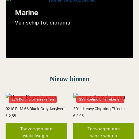
Marine
Van schip tot diorama
Nieuw binnen
25% Korting bij afrekenen
25% Korting bij afrekenen
0218 RLM 66 Black Grey Acrylverf
2011 Heavy Chipping Effects
€
2,55
€
3,95
Toevoegen aan
Toevoegen aan
winkelwagen
winkelwagen