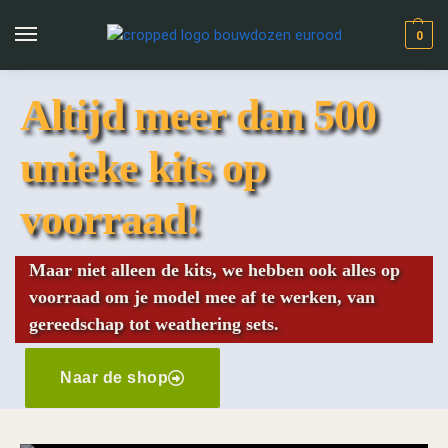
0
Altijd meer dan 500
unieke kits op
voorraad!
Maar niet alleen de kits, we hebben ook alles op
voorraad om je model mee af te werken, van
gereedschap tot weathering sets.
Naar de shop