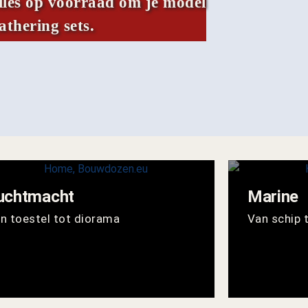
alles op voorraad om je model
thering sets.
uchtmacht
Marine
n toestel tot diorama
Van schip 