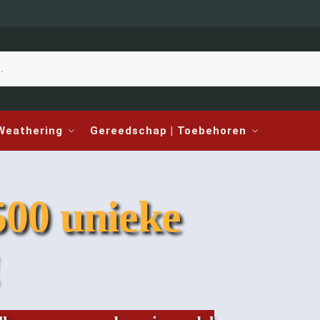
 Weathering
Gereedschap | Toebehoren
500 unieke