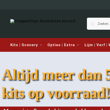
Kits | Scenery
Opties | Extra
Lijm | Verf |
Altijd meer dan 
kits op voorraad!