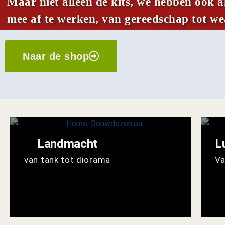
Maar niet alleen de kits, we hebben ook 
mee af te werken, van gereedschap tot wea
Naar de shop
Landmacht
L
van tank tot diorama
Va