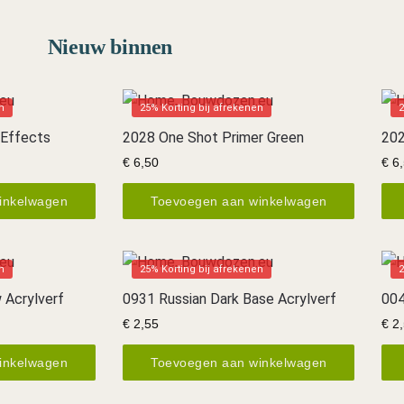
Nieuw binnen
n
25% Korting bij afrekenen
2
 Effects
2028 One Shot Primer Green
202
€
6,50
€
6,
inkelwagen
Toevoegen aan winkelwagen
n
25% Korting bij afrekenen
2
 Acrylverf
0931 Russian Dark Base Acrylverf
004
€
2,55
€
2,
inkelwagen
Toevoegen aan winkelwagen