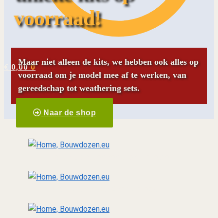
voorraad!
Maar niet alleen de kits, we hebben ook alles op
€
0,00
0
voorraad om je model mee af te werken, van
gereedschap tot weathering sets.
Naar de shop
Landmacht
van tank tot diorama
Luchtmacht
Van toestel tot diorama