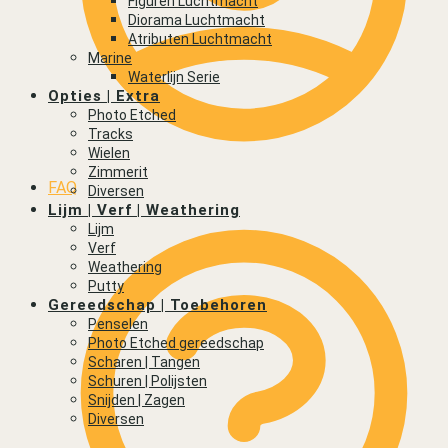
Figuren Luchtmacht
Diorama Luchtmacht
Atributen Luchtmacht
Marine
Waterlijn Serie
Opties | Extra
Photo Etched
Tracks
Wielen
Zimmerit
FAQ
Diversen
Lijm | Verf | Weathering
Lijm
Verf
Weathering
Putty
Gereedschap | Toebehoren
Penselen
Photo Etched gereedschap
Scharen | Tangen
Schuren | Polijsten
Snijden | Zagen
Diversen