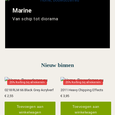
Marine
Van schip tot diorama
Nieuw binnen
25% Korting bij afrekenen
25% Korting bij afrekenen
0218 RLM 66 Black Grey Acrylverf
2011 Heavy Chipping Effects
€
2,55
€
3,95
Toevoegen aan
Toevoegen aan
winkelwagen
winkelwagen