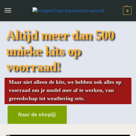
0
Altijd meer dan 500
unieke kits op
voorraad!
Maar niet alleen de kits, we hebben ook alles op
voorraad om je model mee af te werken, van
gereedschap tot weathering sets.
Naar de shop