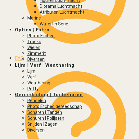
Figuren Luchtmacht
Diorama Luchtmacht
Atributen Luchtmacht
Marine
Waterlijn Serie
Opties | Extra
Photo Etched
Tracks
Wielen
Zimmerit
FAQ
Diversen
Lijm | Verf | Weathering
Lijm
Verf
Weathering
Putty
Gereedschap | Toebehoren
Penselen
Photo Etched gereedschap
Scharen | Tangen
Schuren | Polijsten
Snijden | Zagen
Diversen