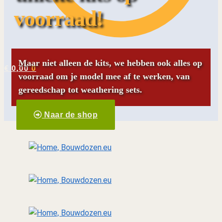
voorraad!
Maar niet alleen de kits, we hebben ook alles op
€
0,00
0
voorraad om je model mee af te werken, van
gereedschap tot weathering sets.
Naar de shop
Landmacht
van tank tot diorama
Luchtmacht
Van toestel tot diorama