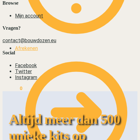
Browse
Mijn account
Vragen?
contact@bouwdozen.eu
Afrekenen
Social
Facebook
Twitter
Instagram
€
0,00
0
Altijd meer dan 500
unieke kits op