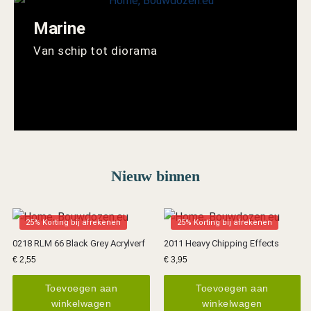
Marine
Van schip tot diorama
Nieuw binnen
25% Korting bij afrekenen
25% Korting bij afrekenen
0218 RLM 66 Black Grey Acrylverf
2011 Heavy Chipping Effects
€
2,55
€
3,95
Toevoegen aan
Toevoegen aan
winkelwagen
winkelwagen