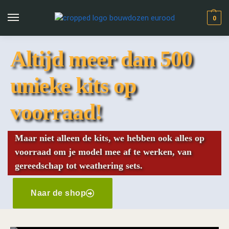
0
Altijd meer dan 500
unieke kits op
voorraad!
Maar niet alleen de kits, we hebben ook alles op
voorraad om je model mee af te werken, van
gereedschap tot weathering sets.
Naar de shop