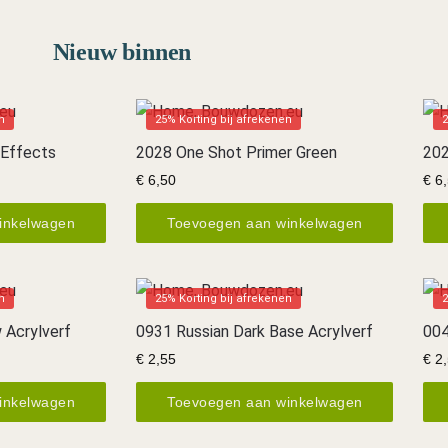
Nieuw binnen
n
25% Korting bij afrekenen
2
 Effects
2028 One Shot Primer Green
202
€
6,50
€
6,
inkelwagen
Toevoegen aan winkelwagen
n
25% Korting bij afrekenen
2
 Acrylverf
0931 Russian Dark Base Acrylverf
004
€
2,55
€
2,
inkelwagen
Toevoegen aan winkelwagen