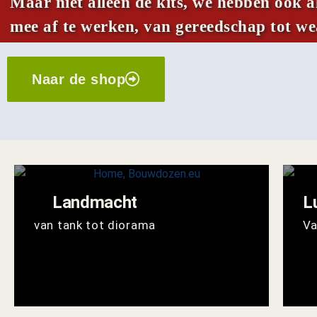
Maar niet alleen de kits, we hebben ook 
mee af te werken, van gereedschap tot wea
Naar de shop
Landmacht
L
van tank tot diorama
Va