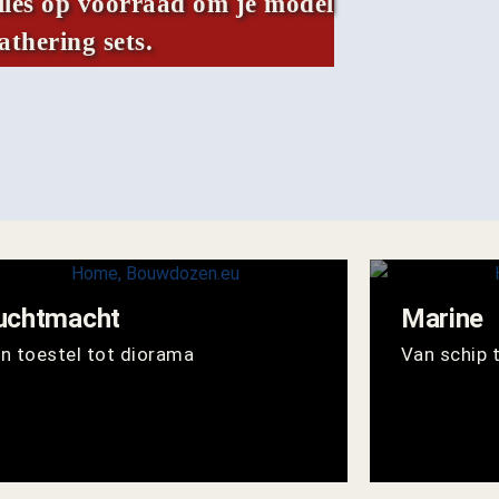
alles op voorraad om je model
thering sets.
uchtmacht
Marine
n toestel tot diorama
Van schip 