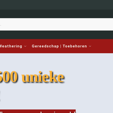
 Weathering
Gereedschap | Toebehoren
500 unieke