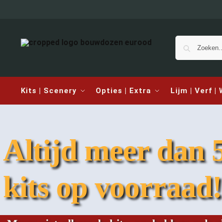
Kits | Scenery
Opties | Extra
Lijm | Verf |
Altijd meer dan 
kits op voorraad!