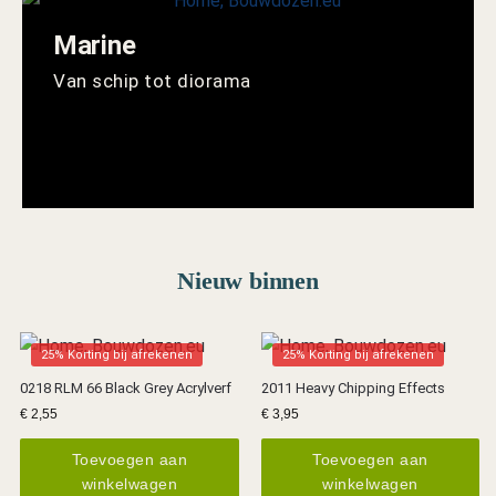
Marine
Van schip tot diorama
Nieuw binnen
25% Korting bij afrekenen
25% Korting bij afrekenen
0218 RLM 66 Black Grey Acrylverf
2011 Heavy Chipping Effects
€
2,55
€
3,95
Toevoegen aan
Toevoegen aan
winkelwagen
winkelwagen