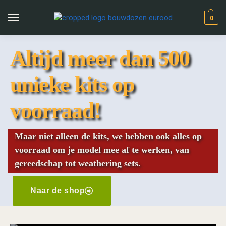
0
Altijd meer dan 500
unieke kits op
voorraad!
Maar niet alleen de kits, we hebben ook alles op
voorraad om je model mee af te werken, van
gereedschap tot weathering sets.
Naar de shop