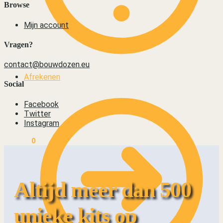
Browse
Mijn account
Vragen?
contact@bouwdozen.eu
Afrekenen
Social
Facebook
Twitter
Instagram
€
0,00
0
Altijd meer dan 500
unieke kits op