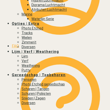
Figuren Luchtmacht
Diorama Luchtmacht
Atributen Luchtmacht
Marine
Waterlijn Serie
Opties | Extra
Photo Etched
Tracks
Wielen
Zimmerit
FAQ
Diversen
Lijm | Verf | Weathering
Lijm
Verf
Weathering
Putty
Gereedschap | Toebehoren
Penselen
Photo Etched gereedschap
Scharen | Tangen
Schuren | Polijsten
Snijden | Zagen
Diversen