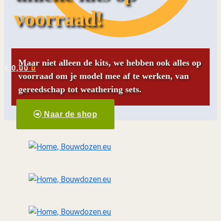
voorraad!
Maar niet alleen de kits, we hebben ook alles op
€
0,00
0
voorraad om je model mee af te werken, van
gereedschap tot weathering sets.
Naar de shop
Landmacht
van tank tot diorama
Luchtmacht
Van toestel tot diorama