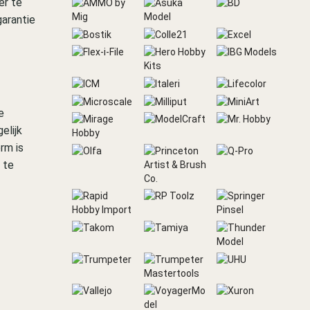
er te
garantie
e
elijk
rm is
 te