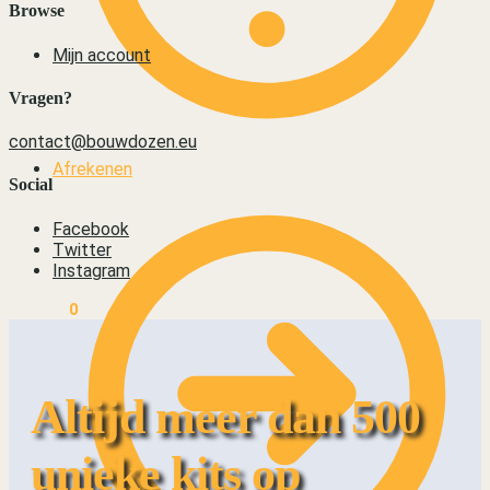
Browse
Mijn account
Vragen?
contact@bouwdozen.eu
Afrekenen
Social
Facebook
Twitter
Instagram
€
0,00
0
Altijd meer dan 500
unieke kits op