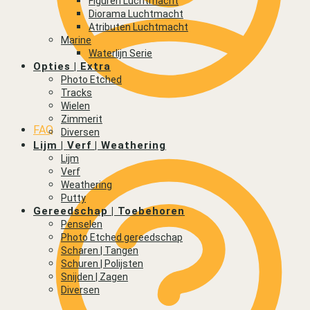
Figuren Luchtmacht
Diorama Luchtmacht
Atributen Luchtmacht
Marine
Waterlijn Serie
Opties | Extra
Photo Etched
Tracks
Wielen
Zimmerit
FAQ
Diversen
Lijm | Verf | Weathering
Lijm
Verf
Weathering
Putty
Gereedschap | Toebehoren
Penselen
Photo Etched gereedschap
Scharen | Tangen
Schuren | Polijsten
Snijden | Zagen
Diversen