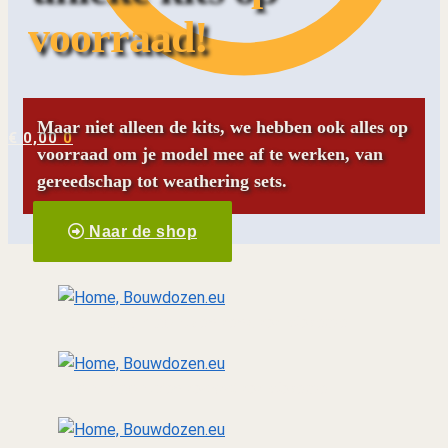
voorraad!
Maar niet alleen de kits, we hebben ook alles op
€
0,00
0
voorraad om je model mee af te werken, van
gereedschap tot weathering sets.
Naar de shop
Landmacht
van tank tot diorama
Luchtmacht
Van toestel tot diorama